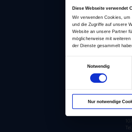
Öf
Diese Webseite verwendet 
Mon
Wir verwenden Cookies, um I
und
und die Zugriffe auf unsere 
Ve
Website an unsere Partner fü
möglicherweise mit weiteren
MÜ
der Dienste gesammelt habe
Lu
80
E
Te
Notwendig
i
Tel
n
w
MÜ
i
Pi
l
81
Nur notwendige Cook
l
BE
i
Ku
g
107
u
Tel
n