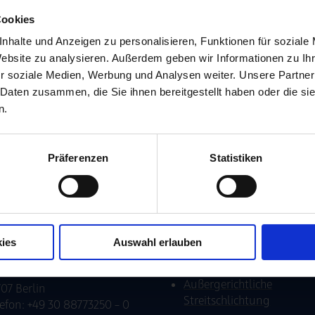
fnungszeiten
Rechtsgebiete
Cookies
tag - Freitag 8:30 - 20:00
Erbrecht national und
nhalte und Anzeigen zu personalisieren, Funktionen für soziale
 nach telefonischer
international
Website zu analysieren. Außerdem geben wir Informationen zu I
reinbarung.
r soziale Medien, Werbung und Analysen weiter. Unsere Partner
Stiftungsrecht – Ihre
 Daten zusammen, die Sie ihnen bereitgestellt haben oder die s
Beratung in München un
NCHEN ZENTRUM
n.
Berlin
dwigstraße 8
539 München
Gesellschaftsrecht
lefon: +49 89 5906889 - 0
Unternehmens­nachfolge
Präferenzen
Statistiken
efax: +49 89 5906889 - 29
Vermögensnachfolge
NCHEN HERZOGPARK
Vermögensübergabe
enzenauerstraße 12a
Nationales & internationa
679 München
Steuerrecht
ies
Auswahl erlauben
RLIN
Prozessführung
rfürstendamm 66
Außergerichtliche
07 Berlin
Streitschlichtung
efon: +49 30 88773250 – 0